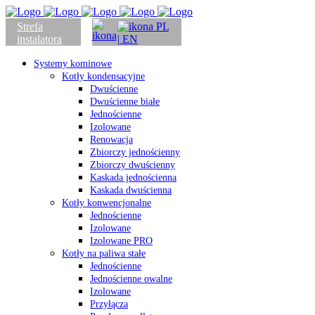
Strefa
PL
instalatora
| EN
Systemy kominowe
Kotły kondensacyjne
Dwuścienne
Dwuścienne białe
Jednościenne
Izolowane
Renowacja
Zbiorczy jednościenny
Zbiorczy dwuścienny
Kaskada jednościenna
Kaskada dwuścienna
Kotły konwencjonalne
Jednościenne
Izolowane
Izolowane PRO
Kotły na paliwa stałe
Jednościenne
Jednościenne owalne
Izolowane
Przyłącza