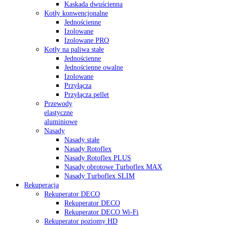
Kaskada dwuścienna
Kotły konwencjonalne
Jednościenne
Izolowane
Izolowane PRO
Kotły na paliwa stałe
Jednościenne
Jednościenne owalne
Izolowane
Przyłącza
Przyłącza pellet
Przewody
elastyczne
aluminiowe
Nasady
Nasady stałe
Nasady Rotoflex
Nasady Rotoflex PLUS
Nasady obrotowe Turboflex MAX
Nasady Turboflex SLIM
Rekuperacja
Rekuperator DECO
Rekuperator DECO
Rekuperator DECO Wi-Fi
Rekuperator poziomy HD