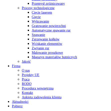
Przemysł zróżnicowany
Procesy technologiczne
Cięcie laserem
Gięcie
Wykrawanie
Gratowanie powierzchni
Automatyczne spawanie rur
Spawanie
Zgrzewanie kołków
Wciskanie elementów
Zwijanie rur
Malowanie proszkowe
Magazyn materiałów hutniczych
Jakość
Firma
O nas
Projekty UE
Praca
RODO
Procedura wewnętrzna
Kontakt
Ankieta zadowolenia klienta
Aktualności
Pobierz