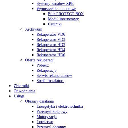
Systemy kanałów XPE
Wyposażenie dodatkowe
Filtr PROTECT BOX
Moduł internetowy
Czujniki
Archiwum
Rekuperator VD6
Rekuperator VD3
Rekuperator HD3
Rekuperator HD4
Rekuperator HD6
Oferta rekuperacji
Pobierz
Rekuperacja
Serwis rekuperatorów
Strefa Instalatora
Zbiorniki
Odwodnienia
Usługi
Obszary działania
Energetyka i elektrotechnika
Przemysł kolejowy
Motoryzacja
Lotnictwo
Przemysł obronny