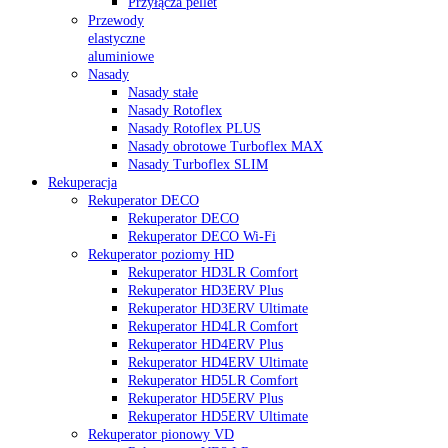
Przyłącza pellet
Przewody
elastyczne
aluminiowe
Nasady
Nasady stałe
Nasady Rotoflex
Nasady Rotoflex PLUS
Nasady obrotowe Turboflex MAX
Nasady Turboflex SLIM
Rekuperacja
Rekuperator DECO
Rekuperator DECO
Rekuperator DECO Wi-Fi
Rekuperator poziomy HD
Rekuperator HD3LR Comfort
Rekuperator HD3ERV Plus
Rekuperator HD3ERV Ultimate
Rekuperator HD4LR Comfort
Rekuperator HD4ERV Plus
Rekuperator HD4ERV Ultimate
Rekuperator HD5LR Comfort
Rekuperator HD5ERV Plus
Rekuperator HD5ERV Ultimate
Rekuperator pionowy VD