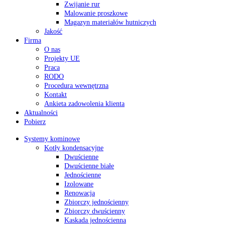
Zwijanie rur
Malowanie proszkowe
Magazyn materiałów hutniczych
Jakość
Firma
O nas
Projekty UE
Praca
RODO
Procedura wewnętrzna
Kontakt
Ankieta zadowolenia klienta
Aktualności
Pobierz
Systemy kominowe
Kotły kondensacyjne
Dwuścienne
Dwuścienne białe
Jednościenne
Izolowane
Renowacja
Zbiorczy jednościenny
Zbiorczy dwuścienny
Kaskada jednościenna