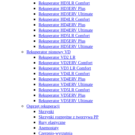
Rekuperator HD3LR Comfort
Rekuperator HD3ERV Plus
Rekuperator HD3ERV Ultimate
Rekuperator HD4LR Comfort
Rekuperator HD4ERV Plus
Rekuperator HD4ERV Ultimate
Rekuperator HD5LR Comfort
Rekuperator HD5ERV Plus
Rekuperator HD5ERV Ultimate
Rekuperator pionowy VD
Rekuperator VD2 LR
Rekuperator VD2ERV Comfort
Rekuperator VD3 LR Comfort
Rekuperator VD4LR Comfort
Rekuperator VD4ERV Plus
Rekuperator VD4ERV Ultimate
Rekuperator VD5LR Comfort
Rekuperator VD5ERV Plus
Rekuperator VD5ERV Ultimate
Osprzęt rekuperacji
Skrzynki
Skrzynki rozprężne z tworzywa PP
Rury elastyczne
Anemostaty
Czerpnio-wyrzutnia