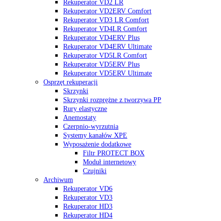
Rekuperator VD2 LR
Rekuperator VD2ERV Comfort
Rekuperator VD3 LR Comfort
Rekuperator VD4LR Comfort
Rekuperator VD4ERV Plus
Rekuperator VD4ERV Ultimate
Rekuperator VD5LR Comfort
Rekuperator VD5ERV Plus
Rekuperator VD5ERV Ultimate
Osprzęt rekuperacji
Skrzynki
Skrzynki rozprężne z tworzywa PP
Rury elastyczne
Anemostaty
Czerpnio-wyrzutnia
Systemy kanałów XPE
Wyposażenie dodatkowe
Filtr PROTECT BOX
Moduł internetowy
Czujniki
Archiwum
Rekuperator VD6
Rekuperator VD3
Rekuperator HD3
Rekuperator HD4