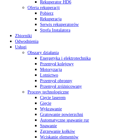
Rekuperator HD6
Oferta rekuperacji
Pobierz
Rekuperacja
Serwis rekuperatorów
Strefa Instalatora
Zbiorniki
Odwodnienia
Usługi
Obszary działania
Energetyka i elektrotechnika
Przemysł kolejowy
Motoryzacja
Lotnictwo
Przemysł obronny
Przemysł zróżnicowany
Procesy technologiczne
Cięcie laserem
Gięcie
Wykrawanie
Gratowanie powierzchni
Automatyczne spawanie rur
Spawanie
Zgrzewanie kołków
Wciskanie elementów