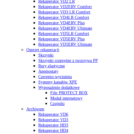
Rekuperator VD2 LR
Rekuperator VD2ERV Comfort
Rekuperator VD3 LR Comfort
Rekuperator VD4LR Comfort
Rekuperator VD4ERV Plus
Rekuperator VD4ERV Ultimate
Rekuperator VD5LR Comfort
Rekuperator VD5ERV Plus
Rekuperator VD5ERV Ultimate
Osprzęt rekuperacji
Skrzynki
Skrzynki rozprężne z tworzywa PP
Rury elastyczne
Anemostaty
Czerpnio-wyrzutnia
Systemy kanałów XPE
Wyposażenie dodatkowe
Filtr PROTECT BOX
Moduł internetowy
Czujniki
Archiwum
Rekuperator VD6
Rekuperator VD3
Rekuperator HD3
Rekuperator HD4