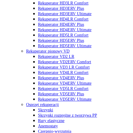
Rekuperator HD3LR Comfort
Rekuperator HD3ERV Plus
Rekuperator HD3ERV Ultimate
Rekuperator HD4LR Comfort
Rekuperator HD4ERV Plus
Rekuperator HD4ERV Ultimate
Rekuperator HD5LR Comfort
Rekuperator HD5ERV Plus
Rekuperator HD5ERV Ultimate
Rekuperator pionowy VD
Rekuperator VD2 LR
Rekuperator VD2ERV Comfort
Rekuperator VD3 LR Comfort
Rekuperator VD4LR Comfort
Rekuperator VD4ERV Plus
Rekuperator VD4ERV Ultimate
Rekuperator VD5LR Comfort
Rekuperator VD5ERV Plus
Rekuperator VD5ERV Ultimate
Osprzęt rekuperacji
Skrzynki
Skrzynki rozprężne z tworzywa PP
Rury elastyczne
Anemostaty
Czerpnio-wyrzutnia