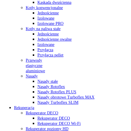
Kaskada dwuścienna
Kotły konwencjonalne
Jednościenne
Izolowane
Izolowane PRO
Kotły na paliwa stałe
Jednościenne
Jednościenne owalne
Izolowane
Przyłącza
Przyłącza pellet
Przewody
elastyczne
aluminiowe
Nasady
Nasady stałe
Nasady Rotoflex
Nasady Rotoflex PLUS
Nasady obrotowe Turboflex MAX
Nasady Turboflex SLIM
Rekuperacja
Rekuperator DECO
Rekuperator DECO
Rekuperator DECO Wi-Fi
Rekuperator poziomy HD