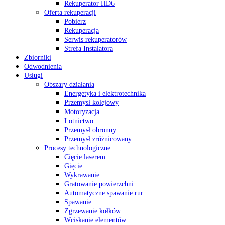
Rekuperator HD6
Oferta rekuperacji
Pobierz
Rekuperacja
Serwis rekuperatorów
Strefa Instalatora
Zbiorniki
Odwodnienia
Usługi
Obszary działania
Energetyka i elektrotechnika
Przemysł kolejowy
Motoryzacja
Lotnictwo
Przemysł obronny
Przemysł zróżnicowany
Procesy technologiczne
Cięcie laserem
Gięcie
Wykrawanie
Gratowanie powierzchni
Automatyczne spawanie rur
Spawanie
Zgrzewanie kołków
Wciskanie elementów