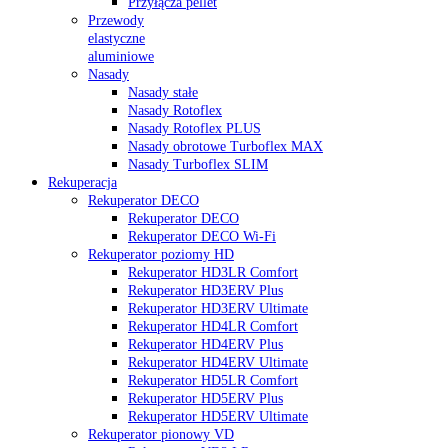
Przyłącza pellet
Przewody
elastyczne
aluminiowe
Nasady
Nasady stałe
Nasady Rotoflex
Nasady Rotoflex PLUS
Nasady obrotowe Turboflex MAX
Nasady Turboflex SLIM
Rekuperacja
Rekuperator DECO
Rekuperator DECO
Rekuperator DECO Wi-Fi
Rekuperator poziomy HD
Rekuperator HD3LR Comfort
Rekuperator HD3ERV Plus
Rekuperator HD3ERV Ultimate
Rekuperator HD4LR Comfort
Rekuperator HD4ERV Plus
Rekuperator HD4ERV Ultimate
Rekuperator HD5LR Comfort
Rekuperator HD5ERV Plus
Rekuperator HD5ERV Ultimate
Rekuperator pionowy VD