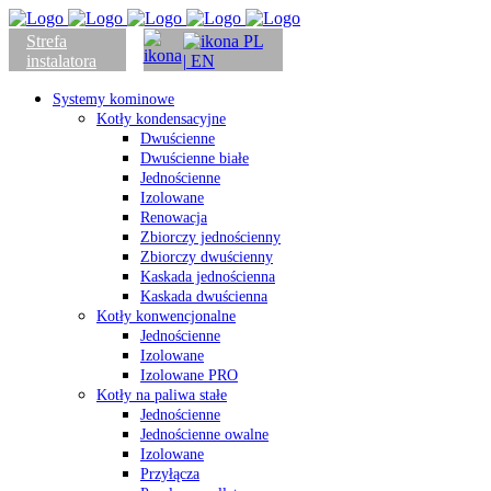
Strefa
PL
instalatora
| EN
Systemy kominowe
Kotły kondensacyjne
Dwuścienne
Dwuścienne białe
Jednościenne
Izolowane
Renowacja
Zbiorczy jednościenny
Zbiorczy dwuścienny
Kaskada jednościenna
Kaskada dwuścienna
Kotły konwencjonalne
Jednościenne
Izolowane
Izolowane PRO
Kotły na paliwa stałe
Jednościenne
Jednościenne owalne
Izolowane
Przyłącza