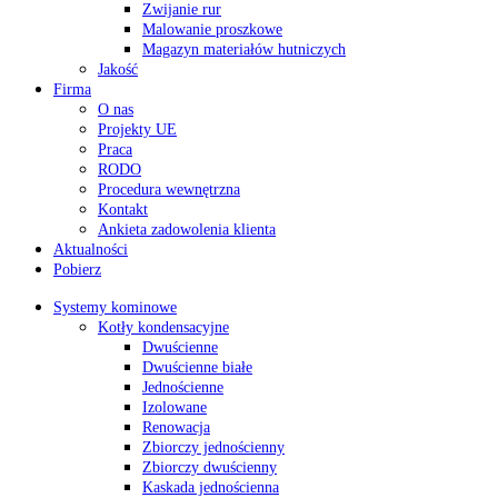
Zwijanie rur
Malowanie proszkowe
Magazyn materiałów hutniczych
Jakość
Firma
O nas
Projekty UE
Praca
RODO
Procedura wewnętrzna
Kontakt
Ankieta zadowolenia klienta
Aktualności
Pobierz
Systemy kominowe
Kotły kondensacyjne
Dwuścienne
Dwuścienne białe
Jednościenne
Izolowane
Renowacja
Zbiorczy jednościenny
Zbiorczy dwuścienny
Kaskada jednościenna