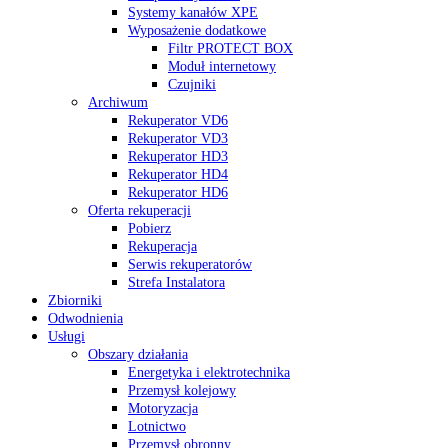
Systemy kanałów XPE
Wyposażenie dodatkowe
Filtr PROTECT BOX
Moduł internetowy
Czujniki
Archiwum
Rekuperator VD6
Rekuperator VD3
Rekuperator HD3
Rekuperator HD4
Rekuperator HD6
Oferta rekuperacji
Pobierz
Rekuperacja
Serwis rekuperatorów
Strefa Instalatora
Zbiorniki
Odwodnienia
Usługi
Obszary działania
Energetyka i elektrotechnika
Przemysł kolejowy
Motoryzacja
Lotnictwo
Przemysł obronny