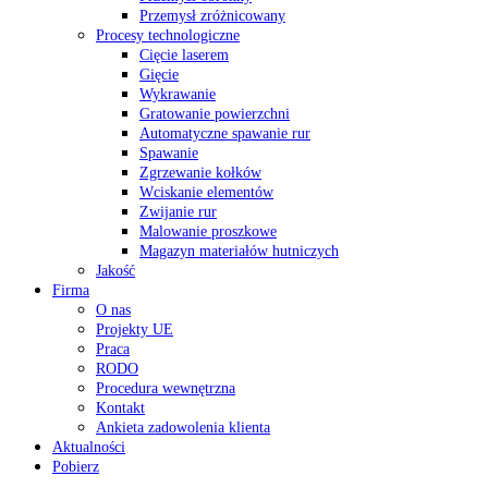
Przemysł zróżnicowany
Procesy technologiczne
Cięcie laserem
Gięcie
Wykrawanie
Gratowanie powierzchni
Automatyczne spawanie rur
Spawanie
Zgrzewanie kołków
Wciskanie elementów
Zwijanie rur
Malowanie proszkowe
Magazyn materiałów hutniczych
Jakość
Firma
O nas
Projekty UE
Praca
RODO
Procedura wewnętrzna
Kontakt
Ankieta zadowolenia klienta
Aktualności
Pobierz