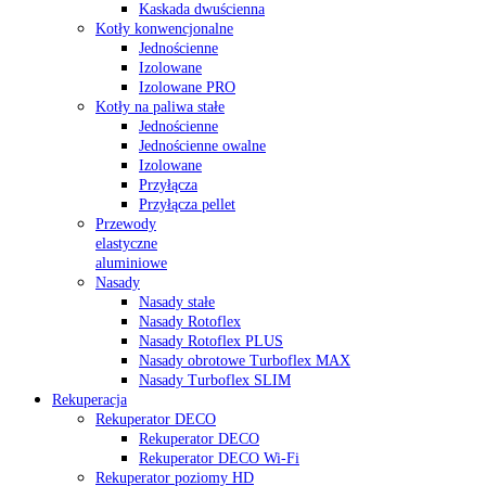
Kaskada dwuścienna
Kotły konwencjonalne
Jednościenne
Izolowane
Izolowane PRO
Kotły na paliwa stałe
Jednościenne
Jednościenne owalne
Izolowane
Przyłącza
Przyłącza pellet
Przewody
elastyczne
aluminiowe
Nasady
Nasady stałe
Nasady Rotoflex
Nasady Rotoflex PLUS
Nasady obrotowe Turboflex MAX
Nasady Turboflex SLIM
Rekuperacja
Rekuperator DECO
Rekuperator DECO
Rekuperator DECO Wi-Fi
Rekuperator poziomy HD