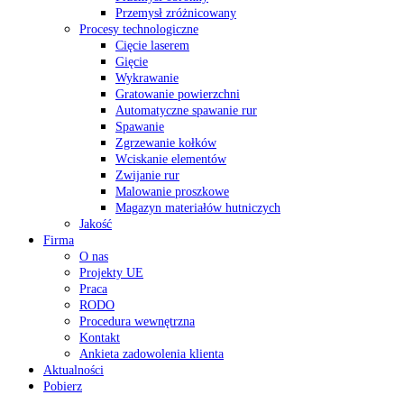
Przemysł zróżnicowany
Procesy technologiczne
Cięcie laserem
Gięcie
Wykrawanie
Gratowanie powierzchni
Automatyczne spawanie rur
Spawanie
Zgrzewanie kołków
Wciskanie elementów
Zwijanie rur
Malowanie proszkowe
Magazyn materiałów hutniczych
Jakość
Firma
O nas
Projekty UE
Praca
RODO
Procedura wewnętrzna
Kontakt
Ankieta zadowolenia klienta
Aktualności
Pobierz