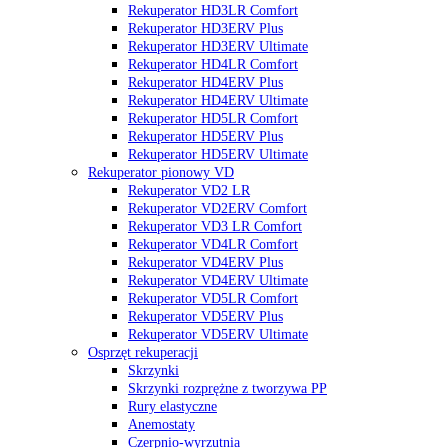
Rekuperator HD3LR Comfort
Rekuperator HD3ERV Plus
Rekuperator HD3ERV Ultimate
Rekuperator HD4LR Comfort
Rekuperator HD4ERV Plus
Rekuperator HD4ERV Ultimate
Rekuperator HD5LR Comfort
Rekuperator HD5ERV Plus
Rekuperator HD5ERV Ultimate
Rekuperator pionowy VD
Rekuperator VD2 LR
Rekuperator VD2ERV Comfort
Rekuperator VD3 LR Comfort
Rekuperator VD4LR Comfort
Rekuperator VD4ERV Plus
Rekuperator VD4ERV Ultimate
Rekuperator VD5LR Comfort
Rekuperator VD5ERV Plus
Rekuperator VD5ERV Ultimate
Osprzęt rekuperacji
Skrzynki
Skrzynki rozprężne z tworzywa PP
Rury elastyczne
Anemostaty
Czerpnio-wyrzutnia