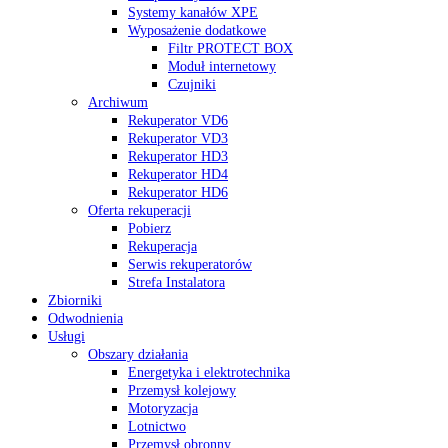
Systemy kanałów XPE
Wyposażenie dodatkowe
Filtr PROTECT BOX
Moduł internetowy
Czujniki
Archiwum
Rekuperator VD6
Rekuperator VD3
Rekuperator HD3
Rekuperator HD4
Rekuperator HD6
Oferta rekuperacji
Pobierz
Rekuperacja
Serwis rekuperatorów
Strefa Instalatora
Zbiorniki
Odwodnienia
Usługi
Obszary działania
Energetyka i elektrotechnika
Przemysł kolejowy
Motoryzacja
Lotnictwo
Przemysł obronny