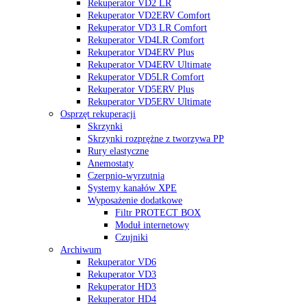
Rekuperator VD2 LR
Rekuperator VD2ERV Comfort
Rekuperator VD3 LR Comfort
Rekuperator VD4LR Comfort
Rekuperator VD4ERV Plus
Rekuperator VD4ERV Ultimate
Rekuperator VD5LR Comfort
Rekuperator VD5ERV Plus
Rekuperator VD5ERV Ultimate
Osprzęt rekuperacji
Skrzynki
Skrzynki rozprężne z tworzywa PP
Rury elastyczne
Anemostaty
Czerpnio-wyrzutnia
Systemy kanałów XPE
Wyposażenie dodatkowe
Filtr PROTECT BOX
Moduł internetowy
Czujniki
Archiwum
Rekuperator VD6
Rekuperator VD3
Rekuperator HD3
Rekuperator HD4