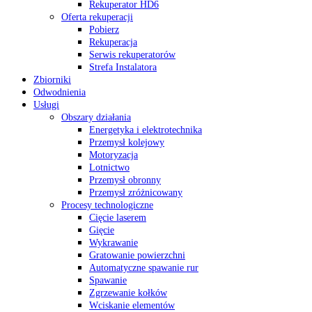
Rekuperator HD6
Oferta rekuperacji
Pobierz
Rekuperacja
Serwis rekuperatorów
Strefa Instalatora
Zbiorniki
Odwodnienia
Usługi
Obszary działania
Energetyka i elektrotechnika
Przemysł kolejowy
Motoryzacja
Lotnictwo
Przemysł obronny
Przemysł zróżnicowany
Procesy technologiczne
Cięcie laserem
Gięcie
Wykrawanie
Gratowanie powierzchni
Automatyczne spawanie rur
Spawanie
Zgrzewanie kołków
Wciskanie elementów