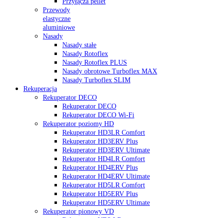
Przyłącza pellet
Przewody
elastyczne
aluminiowe
Nasady
Nasady stałe
Nasady Rotoflex
Nasady Rotoflex PLUS
Nasady obrotowe Turboflex MAX
Nasady Turboflex SLIM
Rekuperacja
Rekuperator DECO
Rekuperator DECO
Rekuperator DECO Wi-Fi
Rekuperator poziomy HD
Rekuperator HD3LR Comfort
Rekuperator HD3ERV Plus
Rekuperator HD3ERV Ultimate
Rekuperator HD4LR Comfort
Rekuperator HD4ERV Plus
Rekuperator HD4ERV Ultimate
Rekuperator HD5LR Comfort
Rekuperator HD5ERV Plus
Rekuperator HD5ERV Ultimate
Rekuperator pionowy VD