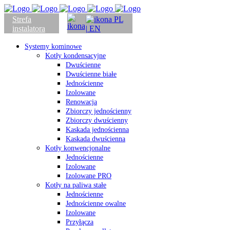
Strefa
PL
instalatora
| EN
Systemy kominowe
Kotły kondensacyjne
Dwuścienne
Dwuścienne białe
Jednościenne
Izolowane
Renowacja
Zbiorczy jednościenny
Zbiorczy dwuścienny
Kaskada jednościenna
Kaskada dwuścienna
Kotły konwencjonalne
Jednościenne
Izolowane
Izolowane PRO
Kotły na paliwa stałe
Jednościenne
Jednościenne owalne
Izolowane
Przyłącza