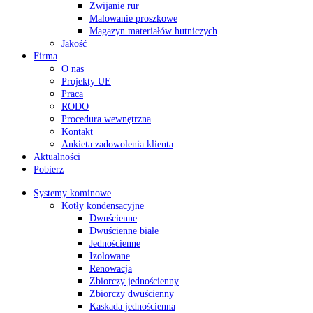
Zwijanie rur
Malowanie proszkowe
Magazyn materiałów hutniczych
Jakość
Firma
O nas
Projekty UE
Praca
RODO
Procedura wewnętrzna
Kontakt
Ankieta zadowolenia klienta
Aktualności
Pobierz
Systemy kominowe
Kotły kondensacyjne
Dwuścienne
Dwuścienne białe
Jednościenne
Izolowane
Renowacja
Zbiorczy jednościenny
Zbiorczy dwuścienny
Kaskada jednościenna