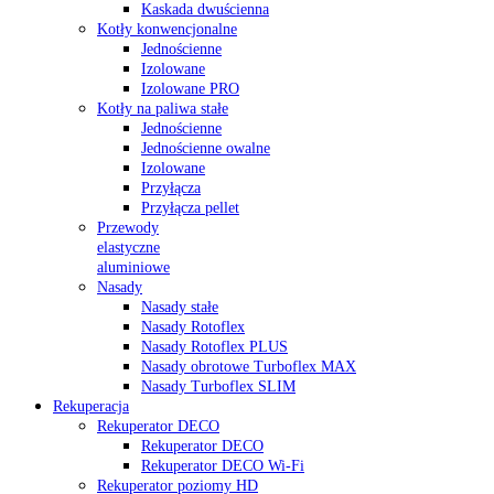
Kaskada dwuścienna
Kotły konwencjonalne
Jednościenne
Izolowane
Izolowane PRO
Kotły na paliwa stałe
Jednościenne
Jednościenne owalne
Izolowane
Przyłącza
Przyłącza pellet
Przewody
elastyczne
aluminiowe
Nasady
Nasady stałe
Nasady Rotoflex
Nasady Rotoflex PLUS
Nasady obrotowe Turboflex MAX
Nasady Turboflex SLIM
Rekuperacja
Rekuperator DECO
Rekuperator DECO
Rekuperator DECO Wi-Fi
Rekuperator poziomy HD