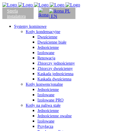
Strefa
PL
instalatora
| EN
Systemy kominowe
Kotły kondensacyjne
Dwuścienne
Dwuścienne białe
Jednościenne
Izolowane
Renowacja
Zbiorczy jednościenny
Zbiorczy dwuścienny
Kaskada jednościenna
Kaskada dwuścienna
Kotły konwencjonalne
Jednościenne
Izolowane
Izolowane PRO
Kotły na paliwa stałe
Jednościenne
Jednościenne owalne
Izolowane
Przyłącza