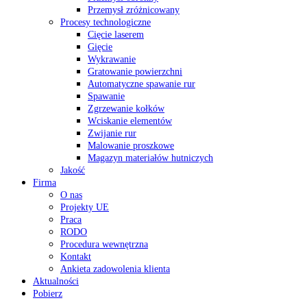
Przemysł zróżnicowany
Procesy technologiczne
Cięcie laserem
Gięcie
Wykrawanie
Gratowanie powierzchni
Automatyczne spawanie rur
Spawanie
Zgrzewanie kołków
Wciskanie elementów
Zwijanie rur
Malowanie proszkowe
Magazyn materiałów hutniczych
Jakość
Firma
O nas
Projekty UE
Praca
RODO
Procedura wewnętrzna
Kontakt
Ankieta zadowolenia klienta
Aktualności
Pobierz