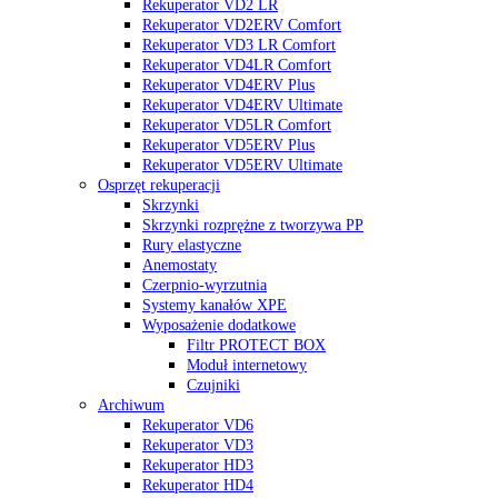
Rekuperator VD2 LR
Rekuperator VD2ERV Comfort
Rekuperator VD3 LR Comfort
Rekuperator VD4LR Comfort
Rekuperator VD4ERV Plus
Rekuperator VD4ERV Ultimate
Rekuperator VD5LR Comfort
Rekuperator VD5ERV Plus
Rekuperator VD5ERV Ultimate
Osprzęt rekuperacji
Skrzynki
Skrzynki rozprężne z tworzywa PP
Rury elastyczne
Anemostaty
Czerpnio-wyrzutnia
Systemy kanałów XPE
Wyposażenie dodatkowe
Filtr PROTECT BOX
Moduł internetowy
Czujniki
Archiwum
Rekuperator VD6
Rekuperator VD3
Rekuperator HD3
Rekuperator HD4