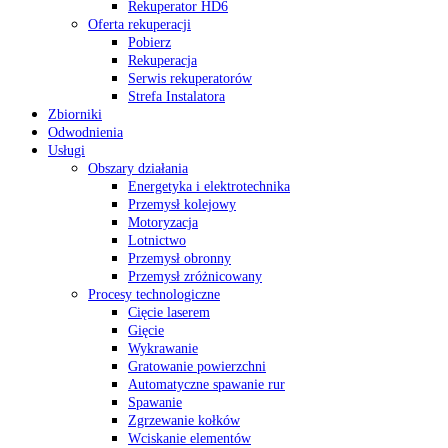
Rekuperator HD6
Oferta rekuperacji
Pobierz
Rekuperacja
Serwis rekuperatorów
Strefa Instalatora
Zbiorniki
Odwodnienia
Usługi
Obszary działania
Energetyka i elektrotechnika
Przemysł kolejowy
Motoryzacja
Lotnictwo
Przemysł obronny
Przemysł zróżnicowany
Procesy technologiczne
Cięcie laserem
Gięcie
Wykrawanie
Gratowanie powierzchni
Automatyczne spawanie rur
Spawanie
Zgrzewanie kołków
Wciskanie elementów