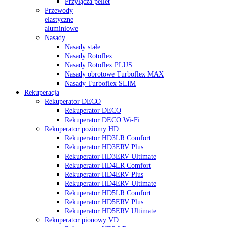
Przyłącza pellet
Przewody
elastyczne
aluminiowe
Nasady
Nasady stałe
Nasady Rotoflex
Nasady Rotoflex PLUS
Nasady obrotowe Turboflex MAX
Nasady Turboflex SLIM
Rekuperacja
Rekuperator DECO
Rekuperator DECO
Rekuperator DECO Wi-Fi
Rekuperator poziomy HD
Rekuperator HD3LR Comfort
Rekuperator HD3ERV Plus
Rekuperator HD3ERV Ultimate
Rekuperator HD4LR Comfort
Rekuperator HD4ERV Plus
Rekuperator HD4ERV Ultimate
Rekuperator HD5LR Comfort
Rekuperator HD5ERV Plus
Rekuperator HD5ERV Ultimate
Rekuperator pionowy VD