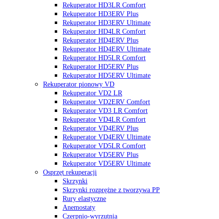
Rekuperator HD3LR Comfort
Rekuperator HD3ERV Plus
Rekuperator HD3ERV Ultimate
Rekuperator HD4LR Comfort
Rekuperator HD4ERV Plus
Rekuperator HD4ERV Ultimate
Rekuperator HD5LR Comfort
Rekuperator HD5ERV Plus
Rekuperator HD5ERV Ultimate
Rekuperator pionowy VD
Rekuperator VD2 LR
Rekuperator VD2ERV Comfort
Rekuperator VD3 LR Comfort
Rekuperator VD4LR Comfort
Rekuperator VD4ERV Plus
Rekuperator VD4ERV Ultimate
Rekuperator VD5LR Comfort
Rekuperator VD5ERV Plus
Rekuperator VD5ERV Ultimate
Osprzęt rekuperacji
Skrzynki
Skrzynki rozprężne z tworzywa PP
Rury elastyczne
Anemostaty
Czerpnio-wyrzutnia