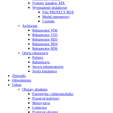
Systemy kanałów XPE
Wyposażenie dodatkowe
Filtr PROTECT BOX
Moduł internetowy
Czujniki
Archiwum
Rekuperator VD6
Rekuperator VD3
Rekuperator HD3
Rekuperator HD4
Rekuperator HD6
Oferta rekuperacji
Pobierz
Rekuperacja
Serwis rekuperatorów
Strefa Instalatora
Zbiorniki
Odwodnienia
Usługi
Obszary działania
Energetyka i elektrotechnika
Przemysł kolejowy
Motoryzacja
Lotnictwo
Przemysł obronny