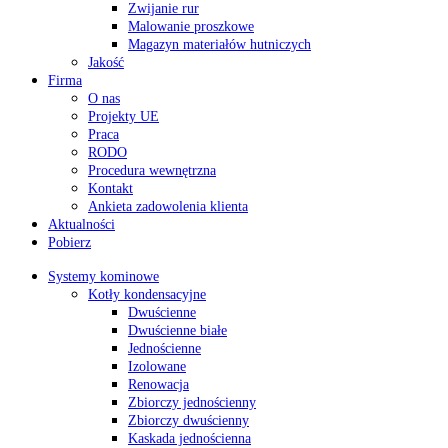
Zwijanie rur
Malowanie proszkowe
Magazyn materiałów hutniczych
Jakość
Firma
O nas
Projekty UE
Praca
RODO
Procedura wewnętrzna
Kontakt
Ankieta zadowolenia klienta
Aktualności
Pobierz
Systemy kominowe
Kotły kondensacyjne
Dwuścienne
Dwuścienne białe
Jednościenne
Izolowane
Renowacja
Zbiorczy jednościenny
Zbiorczy dwuścienny
Kaskada jednościenna