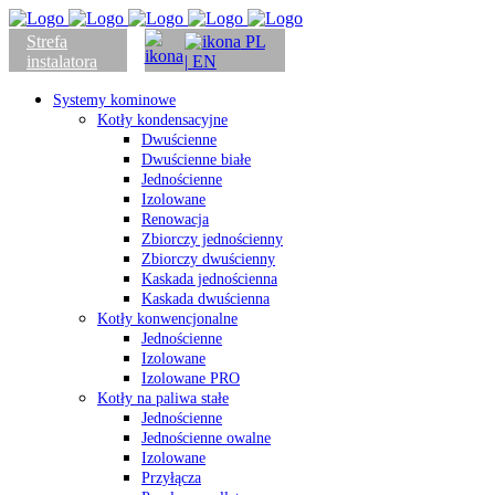
Strefa
PL
instalatora
| EN
Systemy kominowe
Kotły kondensacyjne
Dwuścienne
Dwuścienne białe
Jednościenne
Izolowane
Renowacja
Zbiorczy jednościenny
Zbiorczy dwuścienny
Kaskada jednościenna
Kaskada dwuścienna
Kotły konwencjonalne
Jednościenne
Izolowane
Izolowane PRO
Kotły na paliwa stałe
Jednościenne
Jednościenne owalne
Izolowane
Przyłącza