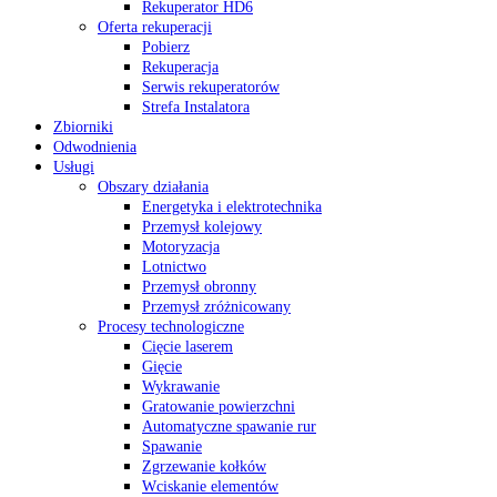
Rekuperator HD6
Oferta rekuperacji
Pobierz
Rekuperacja
Serwis rekuperatorów
Strefa Instalatora
Zbiorniki
Odwodnienia
Usługi
Obszary działania
Energetyka i elektrotechnika
Przemysł kolejowy
Motoryzacja
Lotnictwo
Przemysł obronny
Przemysł zróżnicowany
Procesy technologiczne
Cięcie laserem
Gięcie
Wykrawanie
Gratowanie powierzchni
Automatyczne spawanie rur
Spawanie
Zgrzewanie kołków
Wciskanie elementów