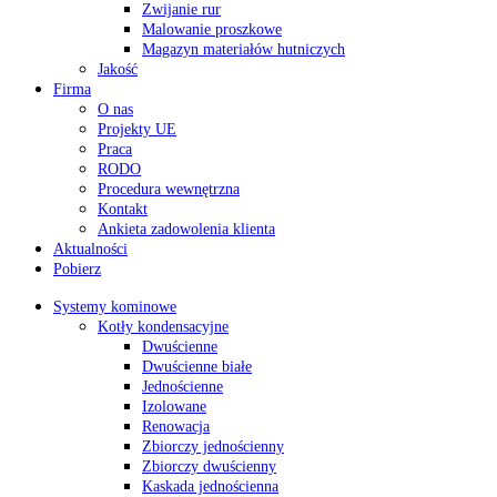
Zwijanie rur
Malowanie proszkowe
Magazyn materiałów hutniczych
Jakość
Firma
O nas
Projekty UE
Praca
RODO
Procedura wewnętrzna
Kontakt
Ankieta zadowolenia klienta
Aktualności
Pobierz
Systemy kominowe
Kotły kondensacyjne
Dwuścienne
Dwuścienne białe
Jednościenne
Izolowane
Renowacja
Zbiorczy jednościenny
Zbiorczy dwuścienny
Kaskada jednościenna